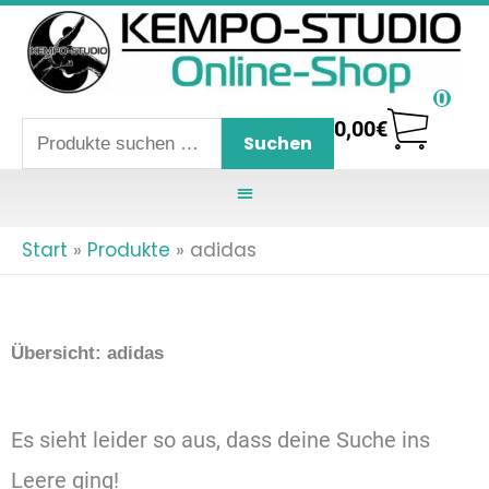
Zum
Inhalt
springen
0
0,00
€
Suchen
Suchen
nach:
Start
Produkte
adidas
Übersicht: adidas
Es sieht leider so aus, dass deine Suche ins
Leere ging!