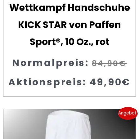
Wettkampf Handschuhe
KICK STAR von Paffen
Sport®, 10 Oz., rot
Normalpreis:
84,90
€
Aktionspreis:
49,90
€
Angebot!
U
A
Pr
P