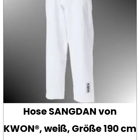
w
is
2
1
Hose SANGDAN von
KWON®, weiß, Größe 190 cm