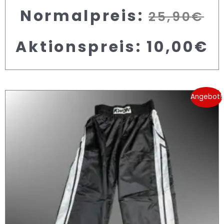
Normalpreis:
25,90
€
Aktionspreis:
10,00
€
Angebot!
Ur
A
Pr
P
w
is
3
1