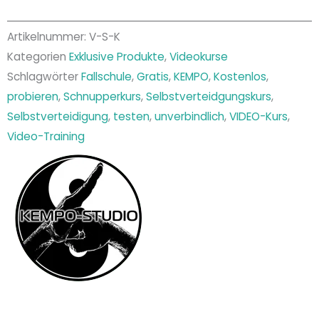
kostenlos
Menge
Artikelnummer:
V-S-K
Kategorien
Exklusive Produkte
,
Videokurse
Schlagwörter
Fallschule
,
Gratis
,
KEMPO
,
Kostenlos
,
probieren
,
Schnupperkurs
,
Selbstverteidgungskurs
,
Selbstverteidigung
,
testen
,
unverbindlich
,
VIDEO-Kurs
,
Video-Training