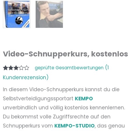
Video-Schnupperkurs, kostenlos
(
1
geprüfte Gesamtbewertungen
Bewertet
1
Kundenrezension)
mit
3.00
In diesem Video-Schnupperkurs kannst du die
von 5,
basierend
Selbstverteidigungssportart
KEMPO
auf
Kundenbewertung
unverbindlich und völlig kostenlos kennenlernen.
Du bekommst volle Zugriffsrechte auf den
Schnupperkurs vom
KEMPO-STUDIO
, das genau