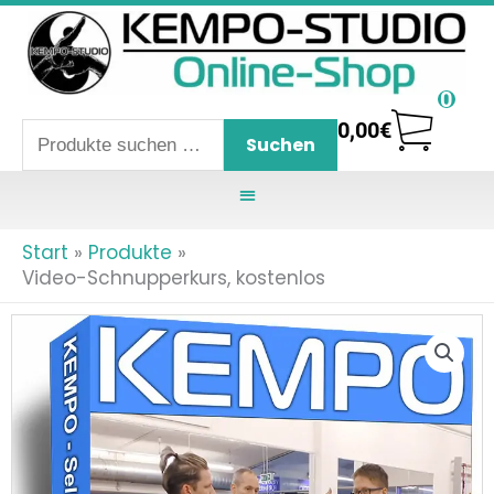
Zum
Inhalt
springen
0
0,00
€
Suchen
Suchen
nach:
Start
Produkte
Video-Schnupperkurs, kostenlos