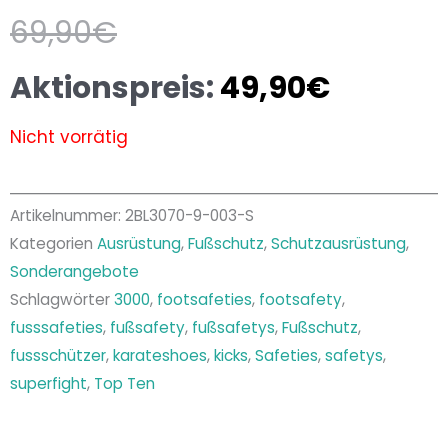
Preis
Preis
69,90
€
ist:
war:
Aktionspreis:
49,90
€
49,90€.
69,9
Nicht vorrätig
Artikelnummer:
2BL3070-9-003-S
Kategorien
Ausrüstung
,
Fußschutz
,
Schutzausrüstung
,
Sonderangebote
Schlagwörter
3000
,
footsafeties
,
footsafety
,
fusssafeties
,
fußsafety
,
fußsafetys
,
Fußschutz
,
fussschützer
,
karateshoes
,
kicks
,
Safeties
,
safetys
,
superfight
,
Top Ten