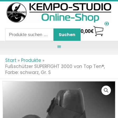
Zum
Inhalt
springen
0
0,00
€
Suchen
Suchen
nach:
Start
Produkte
Fußschützer SUPERFIGHT 3000 von Top Ten®,
Farbe: schwarz, Gr. S