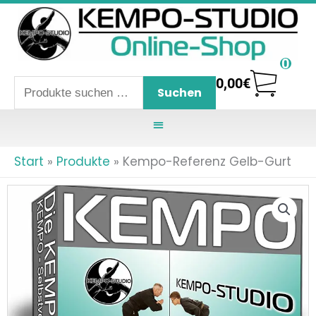
Zum
Inhalt
springen
0
0,00
€
Suchen
Suchen
nach:
Start
Produkte
Kempo-Referenz Gelb-Gurt