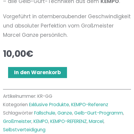
– alle Gelb-Gurt-Techniken aus dem
KEMPO
.
Vorgeführt in atemberaubender Geschwindigkeit
und absoluter Perfektion vom Großmeister
Marcel Ganze persönlich.
10,00
€
Kempo-
Alternative:
In den Warenkorb
Referenz
Gelb-
Gurt
Artikelnummer:
KR-GG
Kategorien
Exklusive Produkte
,
KEMPO-Referenz
Menge
Schlagwörter
Fallschule
,
Ganze
,
Gelb-Gurt-Programm
,
Großmeister
,
KEMPO
,
KEMPO-REFERENZ
,
Marcel
,
Selbstverteidigung