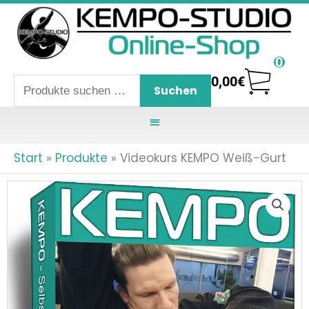
Zum
Inhalt
springen
0
0,00
€
Suchen
Suchen
nach:
Start
Produkte
Videokurs KEMPO Weiß-Gurt