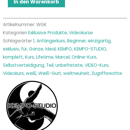
Alternative:
In den Warenkorb
KEMPO
Weiß-
Gurt
Artikelnummer:
WGK
Kategorien
Exklusive Produkte
,
Videokurse
Menge
Schlagwörter
1
,
Anfängerkurs
,
Beginner
,
einzigartig
,
exklusiv
,
für
,
Ganze
,
Ideal
,
KEMPO
,
KEMPO-STUDIO
,
komplett
,
Kurs
,
Lifetime
,
Marcel
,
Online-Kurs
,
Selbstverteidigung
,
Teil
,
unbefristete
,
VIDEO-Kurs
,
Videokurs
,
weiß
,
Weiß-Gurt
,
weltneuheit
,
Zugriffsrechte