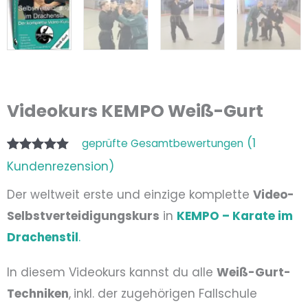
Videokurs KEMPO Weiß-Gurt
(
1
geprüfte Gesamtbewertungen
Bewertet mit
1
Kundenrezension)
5.00
von 5,
basierend
Der weltweit erste und einzige komplette
Video-
auf
Kundenbewertung
Selbstverteidigungskurs
in
KEMPO – Karate im
Drachenstil
.
In diesem Videokurs kannst du alle
Weiß-Gurt-
Techniken
,
inkl. der zugehörigen Fallschule